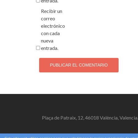
entrada.
Recibir un
correo
electrónico
con cada
nueva
entrada.
Plaça de Patraix, 12, 46018 València, Valencia