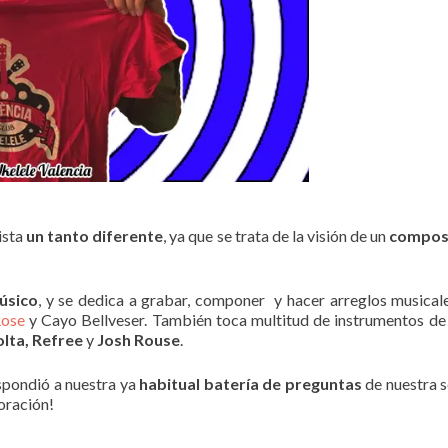
ista
un tanto diferente
, ya que se trata de la visión de un
composi
úsico
, y se dedica a grabar, componer y hacer arreglos musical
Rose
y Cayo Bellveser. También toca multitud de instrumentos de
olta, Refree
y
Josh Rouse
.
pondió a nuestra ya
habitual batería de preguntas
de nuestra s
oración!