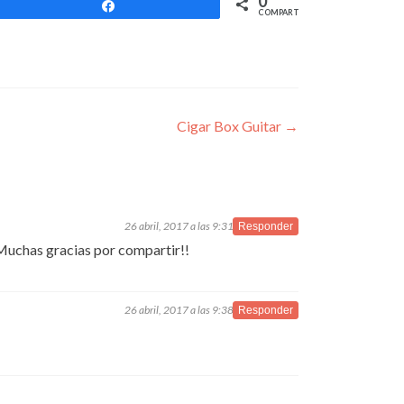
0
Compartir
COMPARTIR
Cigar Box Guitar
→
26 abril, 2017 a las 9:31 am
Responder
 Muchas gracias por compartir!!
26 abril, 2017 a las 9:38 pm
Responder