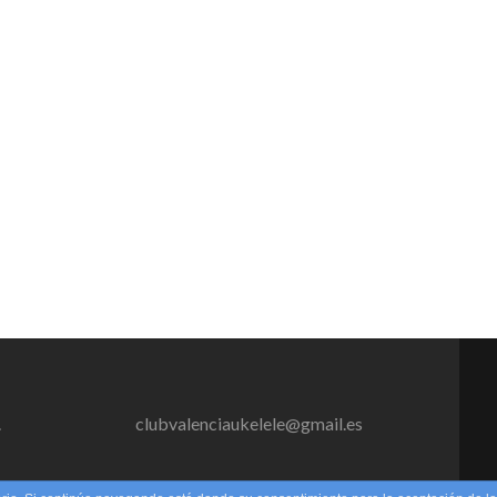
.
clubvalenciaukelele@gmail.es