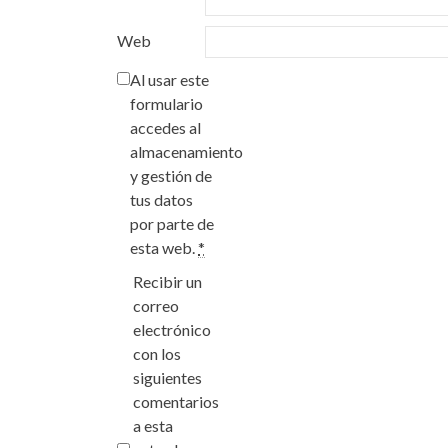
Web
Al usar este
formulario
accedes al
almacenamiento
y gestión de
tus datos
por parte de
esta web.
*
Recibir un
correo
electrónico
con los
siguientes
comentarios
a esta