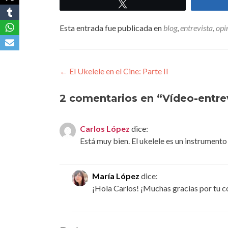
Twittear
Esta entrada fue publicada en
blog
,
entrevista
,
opi
Navegación
←
El Ukelele en el Cine: Parte II
de
2 comentarios en “
Vídeo-entre
entradas
Carlos López
dice:
Está muy bien. El ukelele es un instrument
María López
dice:
¡Hola Carlos! ¡Muchas gracias por tu c