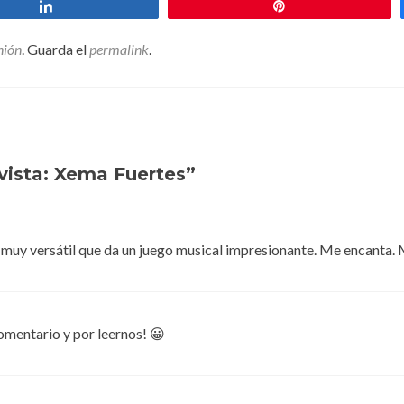
Compartir
Pin
nión
. Guarda el
permalink
.
vista: Xema Fuertes
”
o muy versátil que da un juego musical impresionante. Me encanta.
omentario y por leernos! 😀