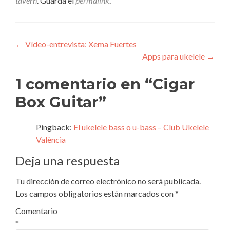
tavern
. Guarda el
permalink
.
Navegación
←
Vídeo-entrevista: Xema Fuertes
Apps para ukelele
→
de
entradas
1 comentario en “
Cigar
Box Guitar
”
Pingback:
El ukelele bass o u-bass – Club Ukelele
València
Deja una respuesta
Tu dirección de correo electrónico no será publicada.
Los campos obligatorios están marcados con
*
Comentario
*