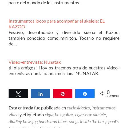
parte del mundo de los instrumentos…
Instrumentos locos para acompañar el ukelele: EL
KAZOO
Festivo, desenfadado y divertido suena el Kazoo,
también conocido como mirlitón. Tocarlo no requiere
de…
Vídeo-entrevista: Nunatak
¡Hola amigos! Hoy os traemos otra de nuestras video-
entrevistas con la banda murciana NUNATAK.
0
Twittear
Compartir
Pin
Compartir
COMPARTIR
Esta entrada fue publicada en
curiosidades
,
instrumentos
,
vídeo
y etiquetado
cigar box guitar
,
cigar box ukelele
,
diddley bow
,
jug bands and blues
,
songs inside the box
,
speal's