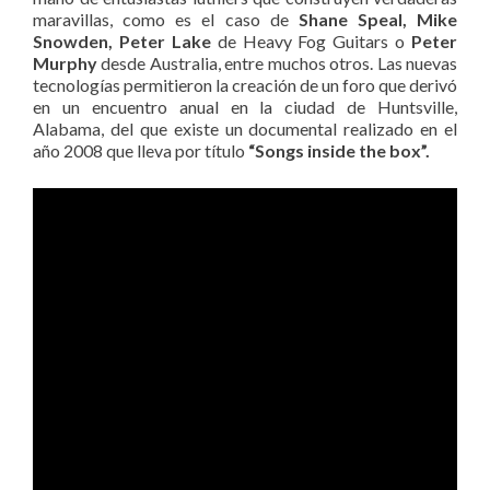
maravillas, como es el caso de
Shane Speal, Mike
Snowden, Peter Lake
de Heavy Fog Guitars o
Peter
Murphy
desde Australia, entre muchos otros. Las nuevas
tecnologías permitieron la creación de un foro que derivó
en un encuentro anual en la ciudad de Huntsville,
Alabama, del que existe un documental realizado en el
año 2008 que lleva por título
“Songs inside the box”.