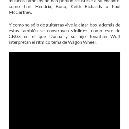
músicos famosos no han podido resistirse a su encanto,
como Jimi Hendrix, Bono, Keith Richards o Paul
McCartney.
Y como no sólo de guitarras vive la cigar box, además de
estas también se construyen
violines,
como este de
CBGS en el que Donna y su hijo Jonathan Wolf
interpretan el rítmico tema de Wagon Wheel.