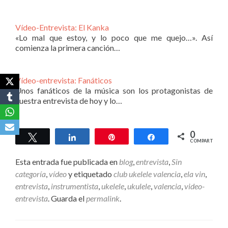
Vídeo-Entrevista: El Kanka
«Lo mal que estoy, y lo poco que me quejo…». Así
comienza la primera canción…
Vídeo-entrevista: Fanáticos
Unos fanáticos de la música son los protagonistas de
nuestra entrevista de hoy y lo…
0
Twittear
Compartir
Pin
Compartir
COMPARTIR
Esta entrada fue publicada en
blog
,
entrevista
,
Sin
categoría
,
vídeo
y etiquetado
club ukelele valencia
,
ela vin
,
entrevista
,
instrumentista
,
ukelele
,
ukulele
,
valencia
,
video-
entrevista
. Guarda el
permalink
.