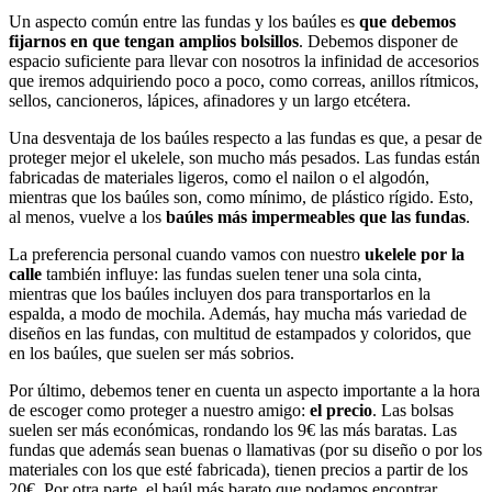
Un aspecto común entre las fundas y los baúles es
que debemos
fijarnos en que tengan amplios bolsillos
. Debemos disponer de
espacio suficiente para llevar con nosotros la infinidad de accesorios
que iremos adquiriendo poco a poco, como correas, anillos rítmicos,
sellos, cancioneros, lápices, afinadores y un largo etcétera.
Una desventaja de los baúles respecto a las fundas es que, a pesar de
proteger mejor el ukelele, son mucho más pesados. Las fundas están
fabricadas de materiales ligeros, como el nailon o el algodón,
mientras que los baúles son, como mínimo, de plástico rígido. Esto,
al menos, vuelve a los
baúles más impermeables que las fundas
.
La preferencia personal cuando vamos con nuestro
ukelele por la
calle
también influye: las fundas suelen tener una sola cinta,
mientras que los baúles incluyen dos para transportarlos en la
espalda, a modo de mochila. Además, hay mucha más variedad de
diseños en las fundas, con multitud de estampados y coloridos, que
en los baúles, que suelen ser más sobrios.
Por último, debemos tener en cuenta un aspecto importante a la hora
de escoger como proteger a nuestro amigo:
el precio
. Las bolsas
suelen ser más económicas, rondando los 9€ las más baratas. Las
fundas que además sean buenas o llamativas (por su diseño o por los
materiales con los que esté fabricada), tienen precios a partir de los
20€. Por otra parte, el baúl más barato que podamos encontrar