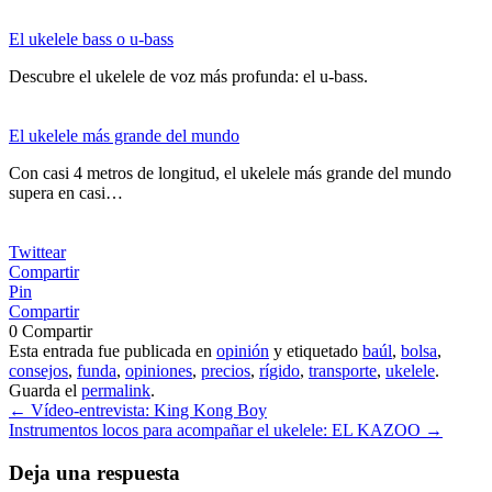
El ukelele bass o u-bass
Descubre el ukelele de voz más profunda: el u-bass.
El ukelele más grande del mundo
Con casi 4 metros de longitud, el ukelele más grande del mundo
supera en casi…
Twittear
Compartir
Pin
Compartir
0
Compartir
Esta entrada fue publicada en
opinión
y etiquetado
baúl
,
bolsa
,
consejos
,
funda
,
opiniones
,
precios
,
rígido
,
transporte
,
ukelele
.
Guarda el
permalink
.
Navegación
←
Vídeo-entrevista: King Kong Boy
Instrumentos locos para acompañar el ukelele: EL KAZOO
→
de
entradas
Deja una respuesta