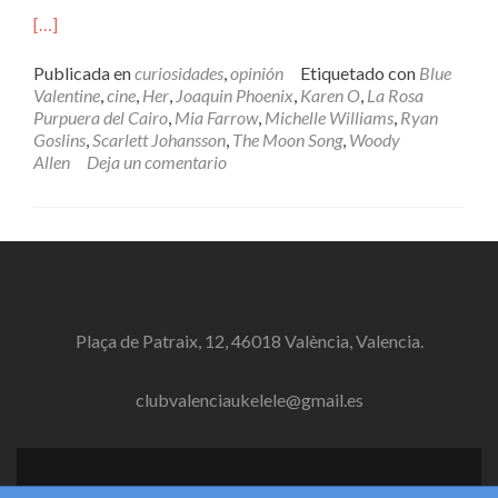
[…]
Publicada en
curiosidades
,
opinión
Etiquetado con
Blue
Valentine
,
cine
,
Her
,
Joaquin Phoenix
,
Karen O
,
La Rosa
Purpuera del Cairo
,
Mia Farrow
,
Michelle Williams
,
Ryan
Goslins
,
Scarlett Johansson
,
The Moon Song
,
Woody
Allen
Deja un comentario
Plaça de Patraix, 12, 46018 València, Valencia.
clubvalenciaukelele@gmail.es