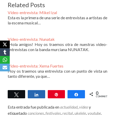
Related Posts
Vídeo-entrevista: Mikel Izal
Esta es la primera de una serie de entrevistas a artistas de
la escena musical…
Vídeo-entrevista: Nunatak
¡Hola amigos! Hoy os traemos otra de nuestras video-
entrevistas con la banda murciana NUNATAK.
Vídeo-entrevista: Xema Fuertes
Hoy os traemos una entrevista con un punto de vista un
tanto diferente, ya que…
0
Twittear
Compartir
Pin
Compartir
COMPARTIR
Esta entrada fue publicada en
actualidad
,
vídeo
y
etiquetado
canciones
,
festivales
,
recital
,
ukelele
,
youtube
.