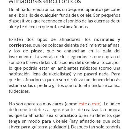
Afinadores electrónicos
Un afinador electrónico es un pequeño aparato que cabe
en el bolsillo de cualquier funda de ukelele. Son pequeños
dispositivos que reconocen el sonido de las cuerdas de tu
uke y te dicen en qué nota están afinadas.
Existen dos tipos de afinadores: los
normales y
corrientes
, que los colocas delante de ti mientras afinas,
y los de
pinza
, que se enganchan en la pala del
instrumento. La ventaja de los segundos es que captan el
sonido a través de las vibraciones del ukelele al tocar, por
lo que podrás estar en ambientes ruidosos (como una
habitación llena de ukelelistas) y no pasará nada. Para
que los afinadores que no son de pinza funcionen deberás
estar a solas o pedir a gritos que todo el mundo se calle…
tú decides.
No son aparatos muy caros (como
este
o
este
). Lo único
de lo que te debes asegurar antes de realizar la compra
es que tu afinador sea
cromático
o, en su defecto, que
tenga un modo para ukelele (hay afinadores que solo
sirven para guitarra, ¡cuidado!). Después tan solo tendrás