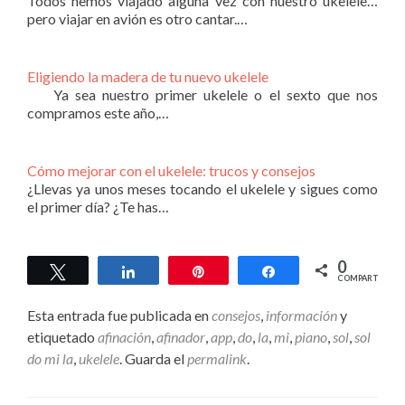
Todos hemos viajado alguna vez con nuestro ukelele…
pero viajar en avión es otro cantar.…
Eligiendo la madera de tu nuevo ukelele
Ya sea nuestro primer ukelele o el sexto que nos
compramos este año,…
Cómo mejorar con el ukelele: trucos y consejos
¿Llevas ya unos meses tocando el ukelele y sigues como
el primer día? ¿Te has…
0
Twittear
Compartir
Pin
Compartir
COMPARTIR
Esta entrada fue publicada en
consejos
,
información
y
etiquetado
afinación
,
afinador
,
app
,
do
,
la
,
mi
,
piano
,
sol
,
sol
do mi la
,
ukelele
. Guarda el
permalink
.