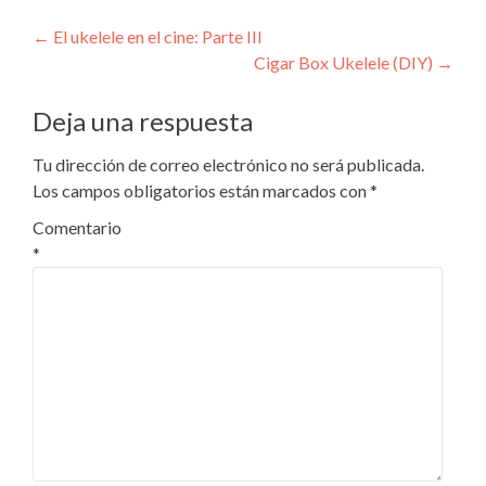
Navegación
←
El ukelele en el cine: Parte III
Cigar Box Ukelele (DIY)
→
de
entradas
Deja una respuesta
Tu dirección de correo electrónico no será publicada.
Los campos obligatorios están marcados con
*
Comentario
*