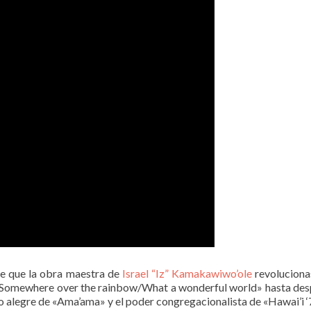
e que la obra maestra de
Israel “Iz” Kamakawiwo’ole
revoluciona
Somewhere over the rainbow/What a wonderful world» hasta despu
eo alegre de «Ama’ama» y el poder congregacionalista de «Hawai’i ‘