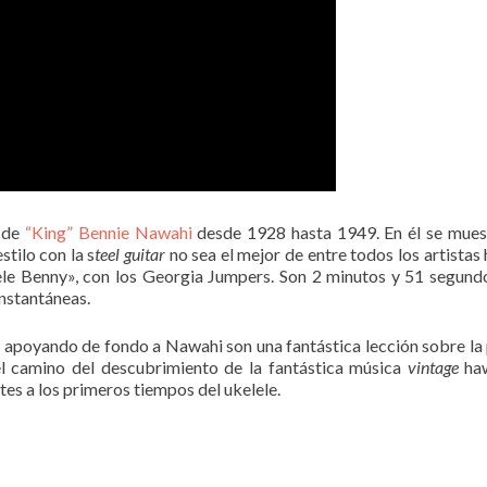
s de
“King” Bennie Nawahi
desde 1928 hasta 1949. En él se muestr
stilo con la s
teel guitar
no sea el mejor de entre todos los artistas
ele Benny», con los Georgia Jumpers. Son 2 minutos y 51 segundo
instantáneas.
es apoyando de fondo a Nawahi son una fantástica lección sobre la
el camino del descubrimiento de la fantástica música
vintage
haw
tes a los primeros tiempos del ukelele.