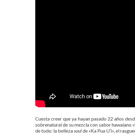
Cuesta creer que ya hayan pasado 22 años desd
sobrenatural de su mezcla con sabor hawaiano «
de todo: la belleza
soul
de «Ka Pua U’i», el rasgu