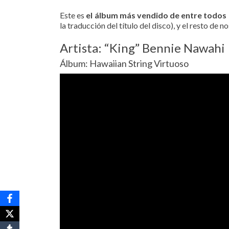
Este es
el álbum más vendido de entre todos 
la traducción del título del disco), y el resto de 
Artista: “King” Bennie Nawahi
Álbum: Hawaiian String Virtuoso