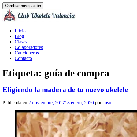
Cambiar navegación
Ir
Inicio
al
Blog
contenido
Clases
Colaboradores
Cancioneros
Contacto
Etiqueta:
guía de compra
Eligiendo la madera de tu nuevo ukelele
Publicada en
2 noviembre, 2017
18 enero, 2020
por
Josu