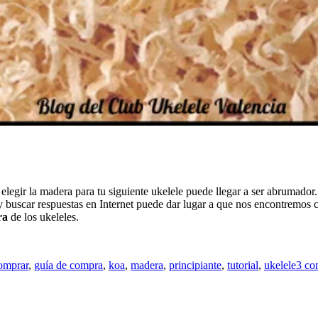
legir la madera para tu siguiente ukelele puede llegar a ser abrumador. 
y buscar respuestas en Internet puede dar lugar a que nos encontremos 
ra
de los ukeleles.
omprar
,
guía de compra
,
koa
,
madera
,
principiante
,
tutorial
,
ukelele
3 co