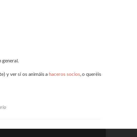
n general.
e) y ver si os animáis a
haceros socios
, o queréis
rio