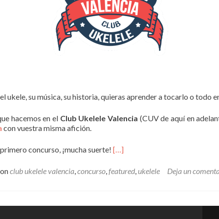
l ukele, su música, su historia, quieras aprender a tocarlo o todo e
que hacemos en el
Club Ukelele Valencia
(CUV de aquí en adelant
a
con vuestra misma afición.
 primero concurso, ¡mucha suerte!
[…]
con
club ukelele valencia
,
concurso
,
featured
,
ukelele
Deja un comenta