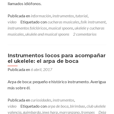
llamados idiófonos.
Publicada en
información
,
instrumentos
,
tutorial
,
vídeo
Etiquetado con
cucharas musicales
,
folk instrument
,
instrumentos folclóricos
,
musical spoons
,
ukelele y cucharas
musicales
,
ukulele and musical spoons
2 comentarios
Instrumentos locos para acompañar
el ukelele: el arpa de boca
Publicada en
6 abril, 2017
Arpa de boca: pequeño e histórico instrumento. Averigua
más sobre él.
Publicada en
curiosidades
,
instrumentos
,
vídeo
Etiquetado con
arpa de boca
,
birimbao
,
club ukelele
valencia
,
guimbarda
,
jews harp
,
marranzano
,
trompes
Deja