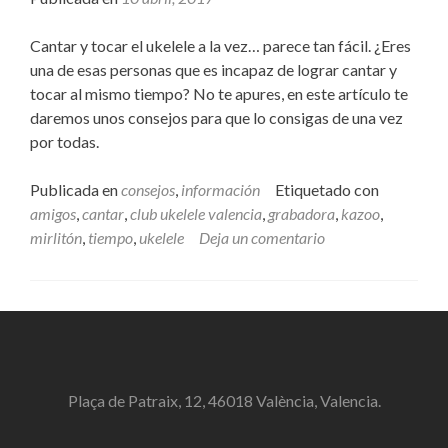
Cantar y tocar el ukelele a la vez… parece tan fácil. ¿Eres
una de esas personas que es incapaz de lograr cantar y
tocar al mismo tiempo? No te apures, en este artículo te
daremos unos consejos para que lo consigas de una vez
por todas.
Publicada en
consejos
,
información
Etiquetado con
amigos
,
cantar
,
club ukelele valencia
,
grabadora
,
kazoo
,
mirlitón
,
tiempo
,
ukelele
Deja un comentario
Plaça de Patraix, 12, 46018 València, Valencia.